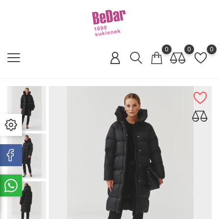
0
0
0