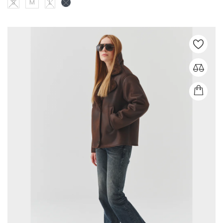
S
M
L