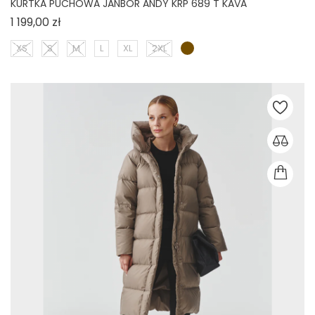
KURTKA PUCHOWA JANBOR ANDY KRP 689 T KAVA
Cena
1 199,00 zł
XS
S
M
L
XL
2XL