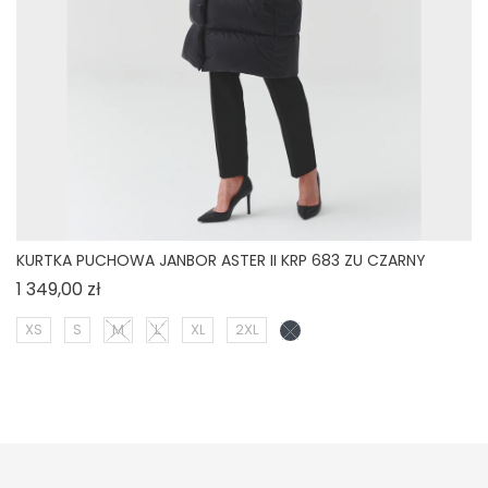
KURTKA PUCHOWA JANBOR ASTER II KRP 683 ZU CZARNY
Cena
1 349,00 zł
XS
S
M
L
XL
2XL