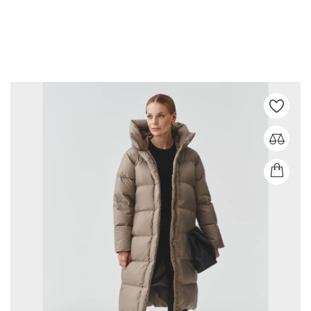
KURTKA PUCHOWA JANBOR ANDY KRP 689 T BLACK
Cena
1 199,00 zł
XS
S
M
L
XL
2XL