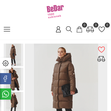
0
0
0