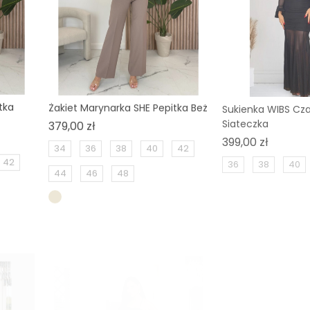
tka
Żakiet Marynarka SHE Pepitka Beż
Sukienka WIBS Cz
Siateczka
Cena
379,00 zł
Cena
399,00 zł
34
36
38
40
42
42
36
38
40
44
46
48