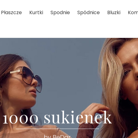
Płaszcze
Kurtki
Spodnie
Spódnice
Bluzki
Kom
1000 sukienek
by BeDar