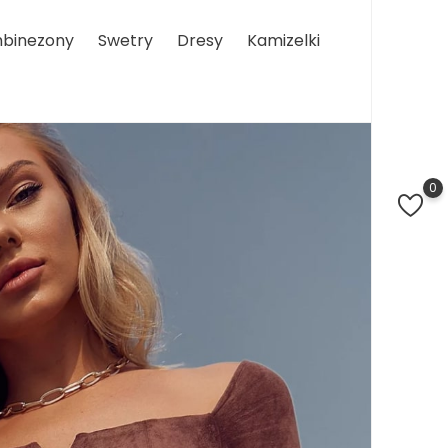
binezony
Swetry
Dresy
Kamizelki
0