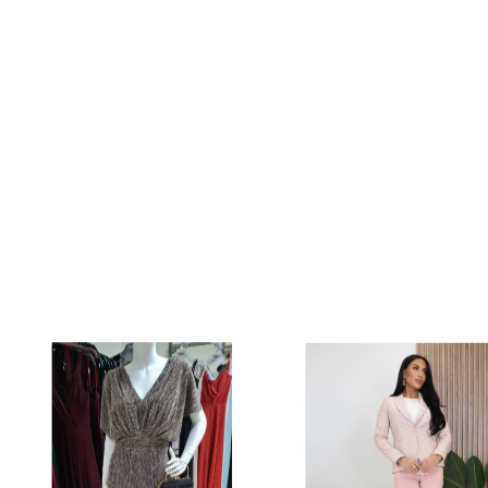
SUKIENKA DŁUGA WIZYTOWA Z
SUKIENKA DŁUGA WIZYTO
RÓŻĄ BEŻ POŁYSK
WIECZOROWA CZARNA
Cena
Cena
669,00 zł
499,00 zł
40
42
44
46
34
36
38
40