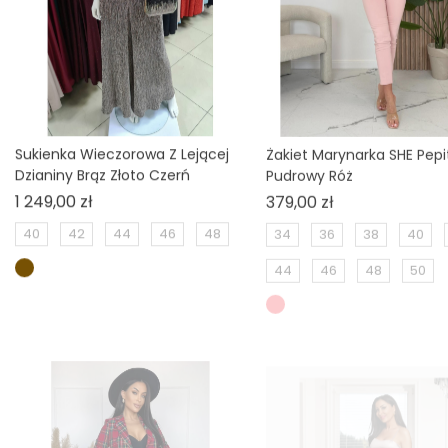
Sukienka Wieczorowa Z Lejącej
Żakiet Marynarka SHE Pepi
Dzianiny Brąz Złoto Czerń
Pudrowy Róż
Cena
Cena
1 249,00 zł
379,00 zł
40
42
44
46
48
34
36
38
40
44
46
48
50