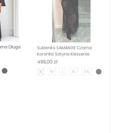
arna Długa
Sukienka SAMANGE Czarna
Koronka Satyna Kieszenie
Cena
499,00 zł
S
M
L
XL
2XL