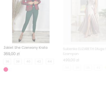
Żakiet She Czerwony Krata
Sukienka ELIZABETH Długa
Szampan
Cena
369,00 zł
Cena
499,00 zł
36
38
40
42
44
34
36
38
42