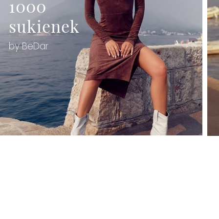
1000
sukienek
by BeDar