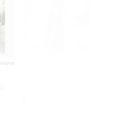
 Satyna
Sukienka ELIZABETH Długa Brokat
Sukienka ELIZABETH
Czarna
Brokat Czarna
Cena
Cena
499,00 zł
499,00 zł
34
36
38
40
42
32
34
36
42