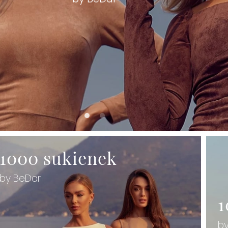
1000 sukienek
by BeDar
1
b