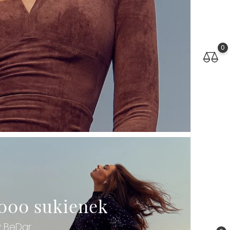
0
000 sukienek
y BeDar