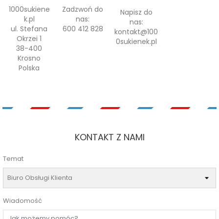
1000sukiene
Zadzwoń do
Napisz do
k.pl
nas:
nas:
ul. Stefana
600 412 828
kontakt@100
Okrzei 1
0sukienek.pl
38-400
Krosno
Polska
KONTAKT Z NAMI
Temat
Wiadomość