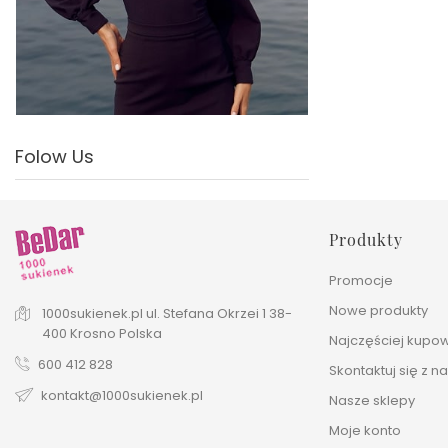
Folow Us
Produkty
Promocje
Nowe produkty
1000sukienek.pl
ul. Stefana Okrzei 1
38-
400 Krosno
Polska
Najczęściej kupo
600 412 828
Skontaktuj się z n
kontakt@1000sukienek.pl
Nasze sklepy
Moje konto