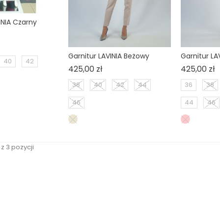
INIA Czarny
na
Garnitur LAVINIA Beżowy
Garnitur LA
40
42
Cena
C
425,00 zł
425,00 zł
38
40
42
44
36
38
46
44
46
z 3 pozycji