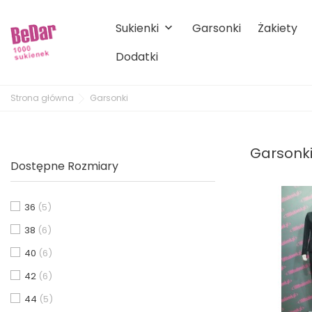
Sukienki
Garsonki
Żakiety
keyboard_arrow_down
Dodatki
Strona główna
Garsonki
Garsonk
Dostępne Rozmiary
36
(5)
38
(6)
40
(6)
42
(6)
44
(5)