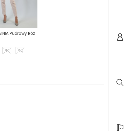
VINIA Pudrowy Róż
ena
40
42