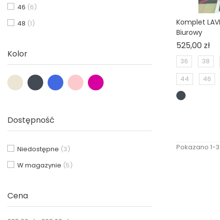
46
(6)
Komplet LAV
48
(1)
Biurowy
Ce
525,00 zł
Kolor
36
38
44
46
Dostępność
Pokazano 1-3 
Niedostępne
(3)
W magazynie
(5)
Cena