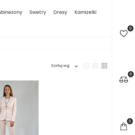
binezony
Swetry
Dresy
Kamizelki
0
Sortuj wg:
0
0