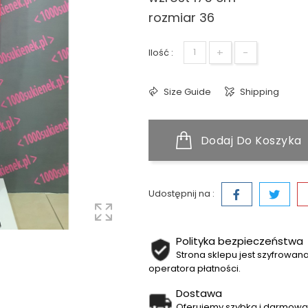
rozmiar 36
+
-
Ilość :
Size Guide
Shipping
Dodaj Do Koszyka
Udostępnij na :
Polityka bezpieczeństwa
Strona sklepu jest szyfrowa
operatora płatności.
Dostawa
Oferujemy szybką i darmową 