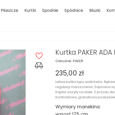
Płaszcze
Kurtki
Spodnie
Spódnice
Bluzki
Kom
Kurtka PAKER ADA 
Odnośnik:
PAKER
235,00 zł
Letnia kurtka typu wiatrówka. Ręka
regulacji marszczenia. Zapinana wy
Kaptur wszyty na stałe. Z przodu dw
Kontrastowa, granatowa podszewk
Wymiary manekina:
wzrost 175 cm