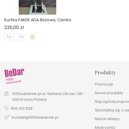
Kurtka PAKER ADA Beżowa, Cienka
Cena
235,00 zł
52
50
Produkty
Promocje
Nowe produkty
1000sukienek.pl
ul. Stefana Okrzei 1
38-
400 Krosno
Polska
Najczęściej kupo
600 412 828
Skontaktuj się z n
kontakt@1000sukienek.pl
Nasze sklepy
Moje konto