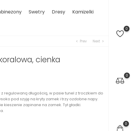
binezony
Swetry
Dresy
Kamizelki
0
Prev
Next
chevron_left
chevron_right
koralowa, cienka
0
w z regulowaną długością, w pasie tunel z troczkiem do
soko pod szyję na kryty zamek i trzy ozdobne napy.
ie kieszenie zapinane na zamek. Tył gładki.
a.
0