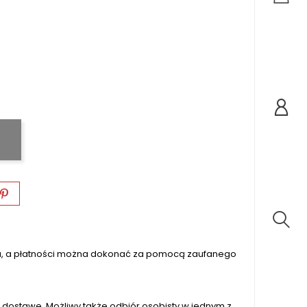
na, a płatności można dokonać za pomocą zaufanego
dostawę. Możliwy także odbiór osobisty w jednym z