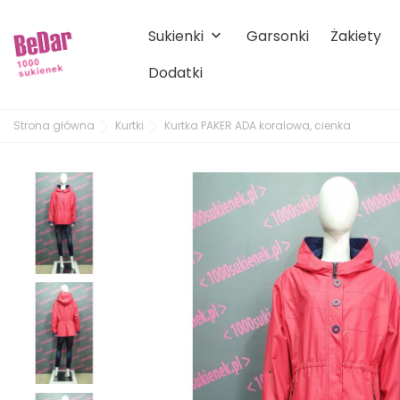
Sukienki
Garsonki
Żakiety
keyboard_arrow_down
Dodatki
Strona główna
Kurtki
Kurtka PAKER ADA koralowa, cienka