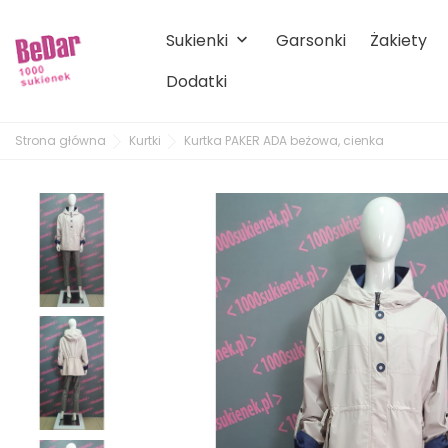
Sukienki
Garsonki
Żakiety
keyboard_arrow_down
Dodatki
Strona główna
Kurtki
Kurtka PAKER ADA beżowa, cienka