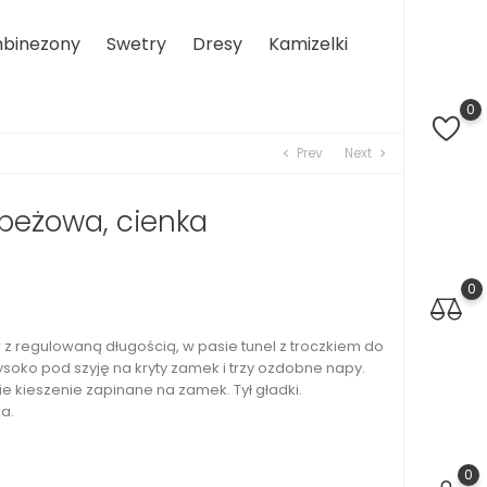
binezony
Swetry
Dresy
Kamizelki
0
Prev
Next
chevron_left
chevron_right
beżowa, cienka
0
w z regulowaną długością, w pasie tunel z troczkiem do
soko pod szyję na kryty zamek i trzy ozdobne napy.
ie kieszenie zapinane na zamek. Tył gładki.
a.
0