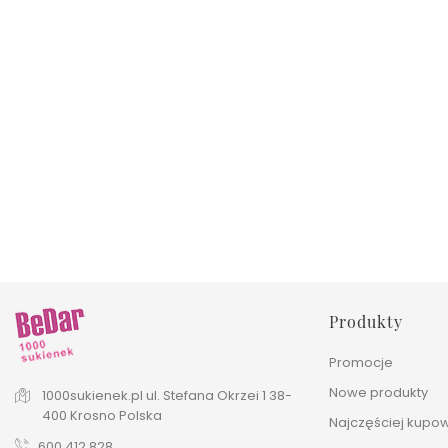
Kurtka PAKER ADA Koralowa,
Cienka
Cena
235,00 zł
Produkty
Promocje
Nowe produkty
1000sukienek.pl
ul. Stefana Okrzei 1
38-
400 Krosno
Polska
Najczęściej kupo
600 412 828