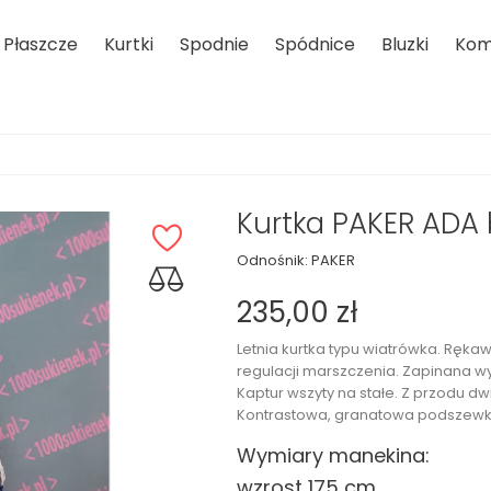
Płaszcze
Kurtki
Spodnie
Spódnice
Bluzki
Kom
Kurtka PAKER ADA 
Odnośnik:
PAKER
235,00 zł
Letnia kurtka typu wiatrówka. Ręka
regulacji marszczenia. Zapinana wy
Kaptur wszyty na stałe. Z przodu dw
Kontrastowa, granatowa podszewk
Wymiary manekina:
wzrost 175 cm