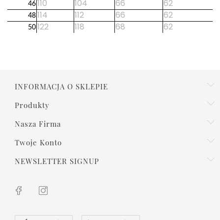
110
104
66
62
46
114
112
66
62
48
122
118
68
62
50
INFORMACJA O SKLEPIE
Produkty
Nasza Firma
Twoje Konto
NEWSLETTER SIGNUP