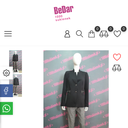
0
0
0