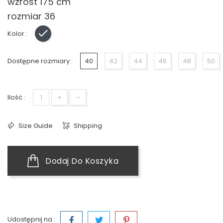
wzrost 175 cm
rozmiar 36
Kolor :
Czarny
Dostępne rozmiary :
40
42
44
46
48
50
+
-
Ilość :
Size Guide
Shipping
Dodaj Do Koszyka
Udostępnij na :