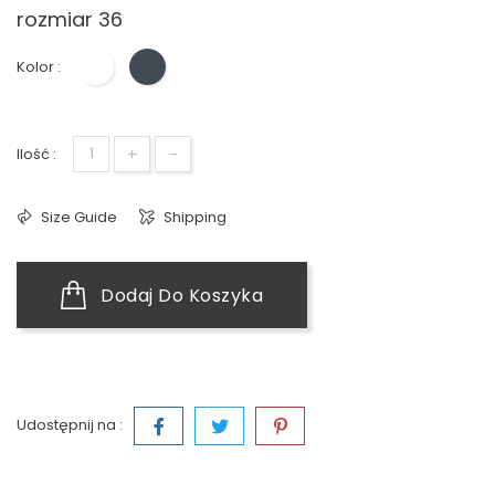
rozmiar 36
Kolor :
Biały
Czarny
+
-
Ilość :
Size Guide
Shipping
Dodaj Do Koszyka
Udostępnij na :