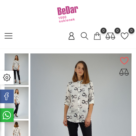
0
0
0