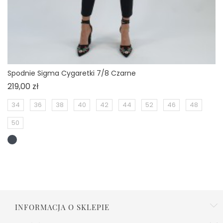
Spodnie Sigma Cygaretki 7/8 Czarne
Cena
219,00 zł
34
36
38
40
42
44
52
46
48
50
INFORMACJA O SKLEPIE