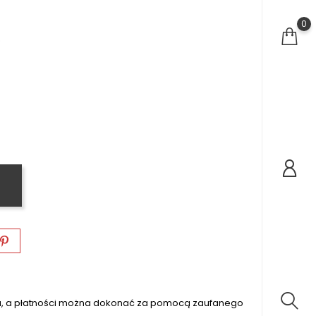
0
ranat
na, a płatności można dokonać za pomocą zaufanego