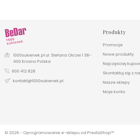
Produkty
Promocje
Nowe produkty
1000sukienek.pl
ul. Stefana Okrzei 1
38-
400 Krosno
Polska
Najczęściej kupo
600 412 828
Skontaktuj się z n
kontakt@1000sukienek.pl
Nasze sklepy
Moje konto
© 2026 - Oprogramowanie e-sklepu od PrestaShop™