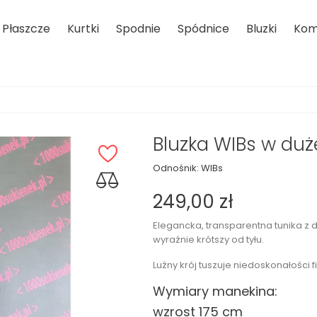
Płaszcze
Kurtki
Spodnie
Spódnice
Bluzki
Kom
Bluzka WIBs w duże
Odnośnik:
WIBs
249,00 zł
Elegancka, transparentna tunika z
wyraźnie krótszy od tyłu.
Luźny krój tuszuje niedoskonałości
Wymiary manekina:
wzrost 175 cm