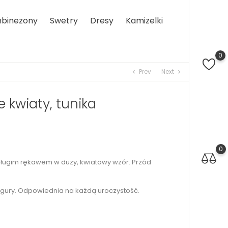
binezony
Swetry
Dresy
Kamizelki
0
Prev
Next
chevron_left
chevron_right
 kwiaty, tunika
0
 długim rękawem w duży, kwiatowy wzór. Przód
 figury. Odpowiednia na każdą uroczystość.