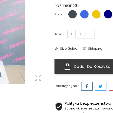
rozmiar 36
Kolor :
Czarny
Niebieski
Żółty
G
+
-
Ilość :
Size Guide
Shipping
Dodaj Do Koszyka
Udostępnij na :
Polityka bezpieczeństwa
Strona sklepu jest szyfrowa