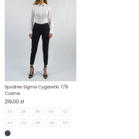
Spodnie Sigma Cygaretki 7/8
Czarne
Cena
219,00 zł
34
36
38
40
42
44
52
46
48
50