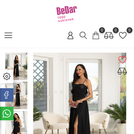
0
0
0