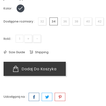
Kolor :
Czarny
Dostępne rozmiary :
32
34
36
38
40
42
+
-
Ilość :
Size Guide
Shipping
Dodaj Do Koszyka
Udostępnij na :