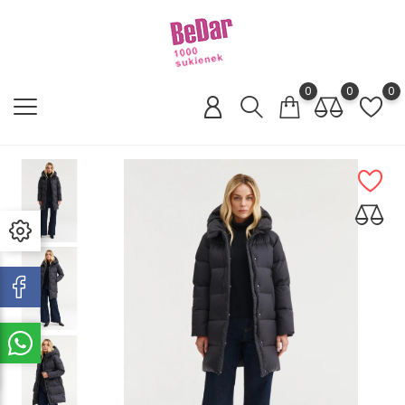
0
0
0