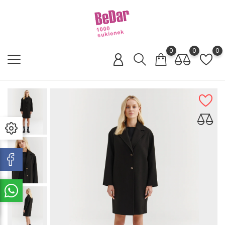
0
0
0