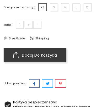
Dostępne rozmiary :
XS
S
M
L
XL
+
-
Ilość :
Size Guide
Shipping
Dodaj Do Koszyka
Udostępnij na :
Polityka bezpieczeństwa
Strona sklepu jest szyfrowana, a płatności można