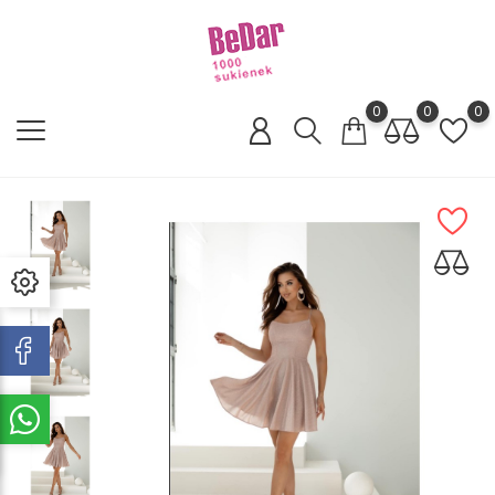
0
0
0