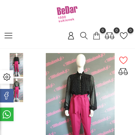
0
0
0