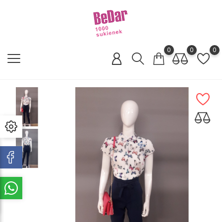
0
0
0