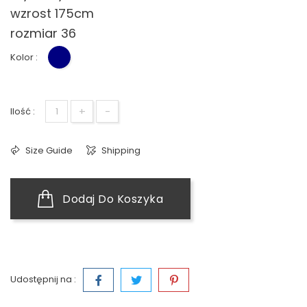
wzrost 175cm
rozmiar 36
Kolor :
Granat
+
-
Ilość :
Size Guide
Shipping
Dodaj Do Koszyka
Udostępnij na :